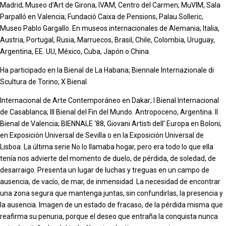
Madrid; Museo d’Art de Girona; IVAM, Centro del Carmen; MuVIM, Sala
Parpalló en Valencia; Fundació Caixa de Pensions, Palau Solleric,
Museo Pablo Gargallo. En museos internacionales de Alemania; Italia,
Austria, Portugal, Rusia, Marruecos, Brasil, Chile, Colombia, Uruguay,
Argentina, EE. UU, México, Cuba, Japón o
China
.
Ha participado en la Bienal de La Habana; Biennale Internazionale di
Scultura de Torino; X Bienal
Internacional de Arte Contemporáneo en Dakar; I Bienal Internacional
de Casablanca; III Bienal del Fin del Mundo. Antropoceno, Argentina. II
Bienal de Valencia; BIENNALE ‘88, Giovani Artisti
dell’ Europa en Boloni;
en Exposición Universal de Sevilla o en la Exposición Universal de
Lisboa. La última serie No lo llamaba hogar, pero era todo lo que ella
tenía nos advierte del momento de duelo, de pérdida, de soledad, de
desarraigo. Presenta un lugar de luchas y treguas en un campo de
ausencia, de vacío, de mar, de inmensidad. La necesidad de encontrar
una zona segura que mantenga juntas, sin confundirlas, la presencia y
la ausencia. Imagen de un estado de fracaso, de la pérdida misma que
reafirma su penuria, porque el deseo que entraña la conquista nunca