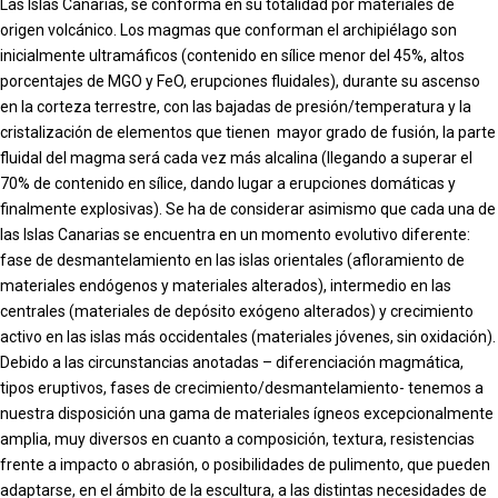
Las Islas Canarias, se conforma en su totalidad por materiales de
origen volcánico. Los magmas que conforman el archipiélago son
inicialmente ultramáficos (contenido en sílice menor del 45%, altos
porcentajes de MGO y FeO, erupciones fluidales), durante su ascenso
en la corteza terrestre, con las bajadas de presión/temperatura y la
cristalización de elementos que tienen mayor grado de fusión, la parte
fluidal del magma será cada vez más alcalina (llegando a superar el
70% de contenido en sílice, dando lugar a erupciones domáticas y
finalmente explosivas). Se ha de considerar asimismo que cada una de
las Islas Canarias se encuentra en un momento evolutivo diferente:
fase de desmantelamiento en las islas orientales (afloramiento de
materiales endógenos y materiales alterados), intermedio en las
centrales (materiales de depósito exógeno alterados) y crecimiento
activo en las islas más occidentales (materiales jóvenes, sin oxidación).
Debido a las circunstancias anotadas – diferenciación magmática,
tipos eruptivos, fases de crecimiento/desmantelamiento- tenemos a
nuestra disposición una gama de materiales ígneos excepcionalmente
amplia, muy diversos en cuanto a composición, textura, resistencias
frente a impacto o abrasión, o posibilidades de pulimento, que pueden
adaptarse, en el ámbito de la escultura, a las distintas necesidades de