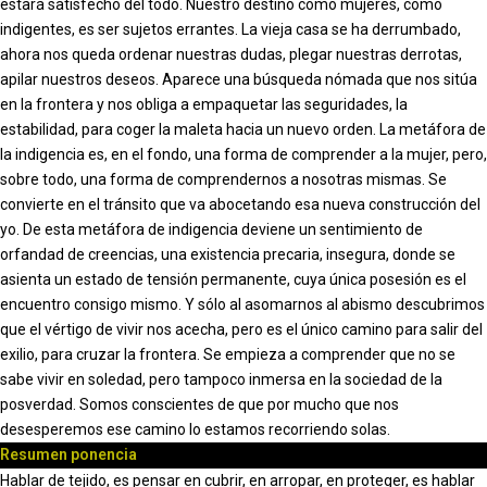
estará satisfecho del todo. Nuestro destino como mujeres, como
indigentes, es ser sujetos errantes. La vieja casa se ha derrumbado,
ahora nos queda ordenar nuestras dudas, plegar nuestras derrotas,
apilar nuestros deseos. Aparece una búsqueda nómada que nos sitúa
en la frontera y nos obliga a empaquetar las seguridades, la
estabilidad, para coger la maleta hacia un nuevo orden. La metáfora de
la indigencia es, en el fondo, una forma de comprender a la mujer, pero,
sobre todo, una forma de comprendernos a nosotras mismas. Se
convierte en el tránsito que va abocetando esa nueva construcción del
yo. De esta metáfora de indigencia deviene un sentimiento de
orfandad de creencias, una existencia precaria, insegura, donde se
asienta un estado de tensión permanente, cuya única posesión es el
encuentro consigo mismo. Y sólo al asomarnos al abismo descubrimos
que el vértigo de vivir nos acecha, pero es el único camino para salir del
exilio, para cruzar la frontera. Se empieza a comprender que no se
sabe vivir en soledad, pero tampoco inmersa en la sociedad de la
posverdad. Somos conscientes de que por mucho que nos
desesperemos ese camino lo estamos recorriendo solas.
Resumen ponencia
Hablar de tejido, es pensar en cubrir, en arropar, en proteger, es hablar