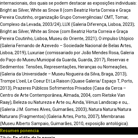
internacionais, dos quais se podem destacar as exposições individuais:
Bright as Silver, White as Snow II (com Beatriz Horta Correia e Graça
Pereira Coutinho, organização Grupo Convergências/ CMT, Tomar,
Complexo da Levada, 2003/24); LUX (Galeria Diferença, Lisboa, 2023);
Bright as Silver, White as Snow (com Beatriz Horta Correia e Graça
Pereira Coutinho, Lisboa, Museu do Oriente, 2021); O impulso Utópico
(Galeria Fernando de Azevedo – Sociedade Nacional de Belas Artes,
Lisboa, 2019); Luxuriae (comissariado por João Mendes Rosa, Galeria
do Paço do Museu Municipal da Guarda, Guarda, 2017), Reservas e
Sedimentos: Tensões, Representações, Heranças ou Nomeações,
(Galeria da Universidade – Museu Nogueira da Silva, Braga, 2013);
Trompe L’oeil, Le Coeur Et La Raison (Quase Galeria/ Espaço T, Porto,
2013); Prazeres Públicos Sofrimentos Privados (Casa da Cerca –
Centro de Arte Contemporânea, Almada, 2004, com Rietske Van
Raay); Beleza ou Natureza e Arte ou, Ainda, Vénus Landscap e ou,..
(Galeria J.M. Gomes Alves, Guimarães, 2003); Natura Natura/Natura
Naturans (Fragmentos) (Galeria Artes, Porto, 2007); Membranas
(Museu Alberto Sampaio, Guimarães, 2010, exposição antológica).
Resumen ponencia