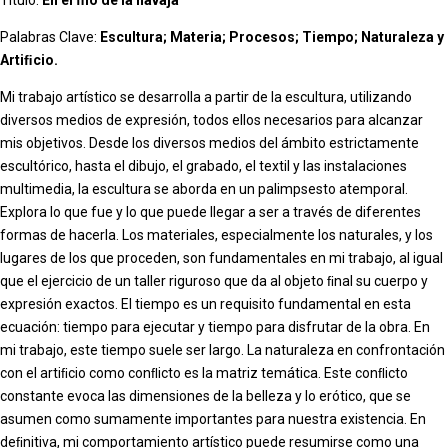
Título:
En el ﬁlo de la navaja
Palabras Clave:
Escultura; Materia; Procesos; Tiempo; Naturaleza y
Artiﬁcio.
Mi trabajo artístico se desarrolla a partir de la escultura, utilizando
diversos medios de expresión, todos ellos necesarios para alcanzar
mis objetivos. Desde los diversos medios del ámbito estrictamente
escultórico, hasta el dibujo, el grabado, el textil y las instalaciones
multimedia, la escultura se aborda en un palimpsesto atemporal.
Explora lo que fue y lo que puede llegar a ser a través de diferentes
formas de hacerla. Los materiales, especialmente los naturales, y los
lugares de los que proceden, son fundamentales en mi trabajo, al igual
que el ejercicio de un taller riguroso que da al objeto ﬁnal su cuerpo y
expresión exactos. El tiempo es un requisito fundamental en esta
ecuación: tiempo para ejecutar y tiempo para disfrutar de la obra. En
mi trabajo, este tiempo suele ser largo. La naturaleza en confrontación
con el artiﬁcio como conﬂicto es la matriz temática. Este conﬂicto
constante evoca las dimensiones de la belleza y lo erótico, que se
asumen como sumamente importantes para nuestra existencia. En
deﬁnitiva, mi comportamiento artístico puede resumirse como una